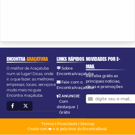
ENCONTRA
ARAÇATUBA
LINKS RÁPIDOS
NOVIDADES POR E-
MAIL
O melhor de Araçatuba
Sobre
num só lugar! Dicas, onde
EncontraAraçatuba
Receba grátis as
ir, o que fazer, as melhores
principais notícias,
Fale com o
empresas, locais, serviços e
dicas e promoções
EncontraAraçatuba
muito mais no guia
Encontra Araçatuba.
ANUNCIE
:
Com
destaque
|
Grátis
Termos
|
Privacidade
|
Sitemap
Criado com ❤️ e ☕ pelo time do EncontraBrasil