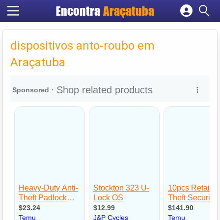
Encontra
Araçatuba
Cadastrar empresa
Fazer login
dispositivos anto-roubo em
Criar conta
Araçatuba