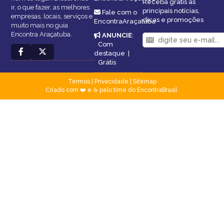
Receba grátis as
ir, o que fazer, as melhores
principais notícias,
Fale com o
empresas, locais, serviços e
dicas e promoções
EncontraAraçatuba
muito mais no guia
Encontra Araçatuba.
ANUNCIE
:
Com
destaque
|
Grátis
Termos
|
Privacidade
|
Sitemap
Criado com ❤️ e ☕ pelo time do EncontraBrasil