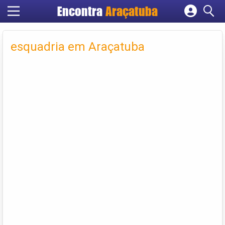
Encontra
Araçatuba
Cadastrar empresa
Fazer login
esquadria em Araçatuba
Criar conta