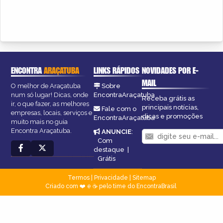
ENCONTRA
ARAÇATUBA
LINKS RÁPIDOS
NOVIDADES POR E-
MAIL
O melhor de Araçatuba
Sobre
num só lugar! Dicas, onde
EncontraAraçatuba
Receba grátis as
ir, o que fazer, as melhores
principais notícias,
Fale com o
empresas, locais, serviços e
dicas e promoções
EncontraAraçatuba
muito mais no guia
Encontra Araçatuba.
ANUNCIE
:
Com
destaque
|
Grátis
Termos
|
Privacidade
|
Sitemap
Criado com ❤️ e ☕ pelo time do EncontraBrasil