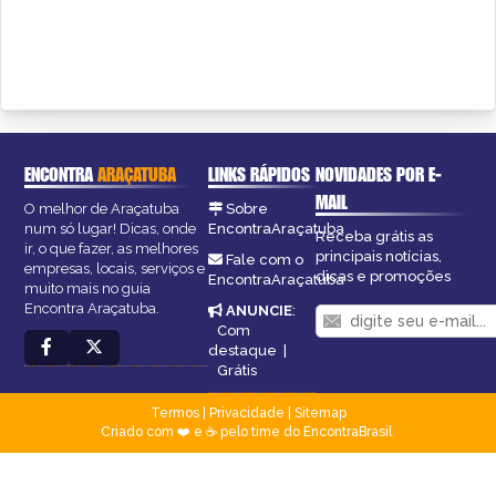
ENCONTRA
ARAÇATUBA
LINKS RÁPIDOS
NOVIDADES POR E-
MAIL
O melhor de Araçatuba
Sobre
num só lugar! Dicas, onde
EncontraAraçatuba
Receba grátis as
ir, o que fazer, as melhores
principais notícias,
Fale com o
empresas, locais, serviços e
dicas e promoções
EncontraAraçatuba
muito mais no guia
Encontra Araçatuba.
ANUNCIE
:
Com
destaque
|
Grátis
Termos
|
Privacidade
|
Sitemap
Criado com ❤️ e ☕ pelo time do EncontraBrasil