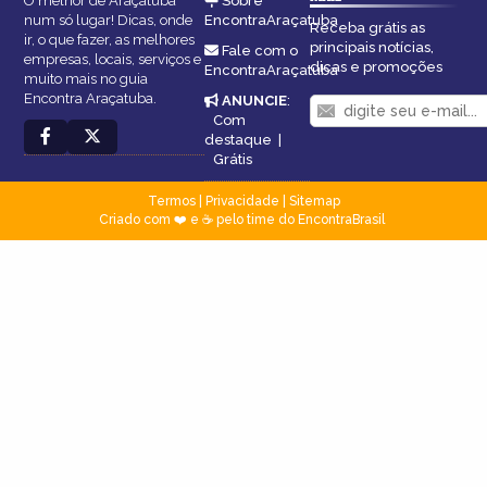
O melhor de Araçatuba
Sobre
num só lugar! Dicas, onde
EncontraAraçatuba
Receba grátis as
ir, o que fazer, as melhores
principais notícias,
Fale com o
empresas, locais, serviços e
dicas e promoções
EncontraAraçatuba
muito mais no guia
Encontra Araçatuba.
ANUNCIE
:
Com
destaque
|
Grátis
Termos
|
Privacidade
|
Sitemap
Criado com ❤️ e ☕ pelo time do EncontraBrasil