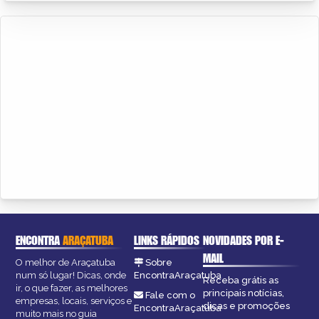
ENCONTRA
ARAÇATUBA
LINKS RÁPIDOS
NOVIDADES POR E-
MAIL
O melhor de Araçatuba
Sobre
num só lugar! Dicas, onde
EncontraAraçatuba
Receba grátis as
ir, o que fazer, as melhores
principais notícias,
Fale com o
empresas, locais, serviços e
dicas e promoções
EncontraAraçatuba
muito mais no guia