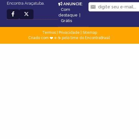
Encontra Araçatuba.
ANUNCIE
:
Com
destaque
|
Grátis
Termos
|
Privacidade
|
Sitemap
Criado com ❤️ e ☕ pelo time do EncontraBrasil