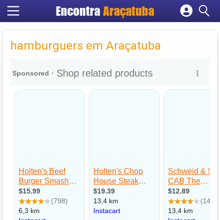
Encontra
Araçatuba
Cadastrar empresa
Fazer login
hamburguers em Araçatuba
Criar conta