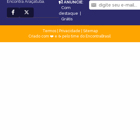
Encontra Araçatuba.
ANUNCIE
:
Com
destaque
|
Grátis
Termos
|
Privacidade
|
Sitemap
Criado com ❤️ e ☕ pelo time do EncontraBrasil