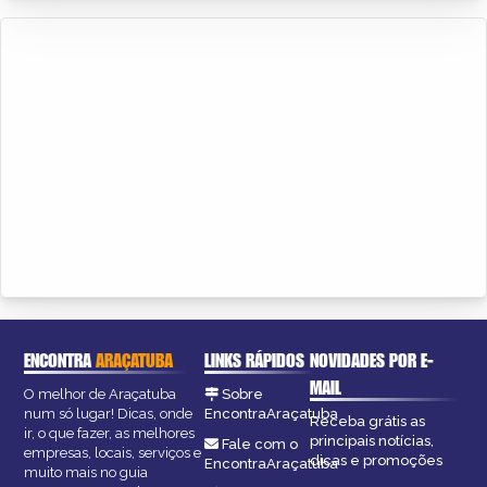
ENCONTRA
ARAÇATUBA
LINKS RÁPIDOS
NOVIDADES POR E-
MAIL
O melhor de Araçatuba
Sobre
num só lugar! Dicas, onde
EncontraAraçatuba
Receba grátis as
ir, o que fazer, as melhores
principais notícias,
Fale com o
empresas, locais, serviços e
dicas e promoções
EncontraAraçatuba
muito mais no guia