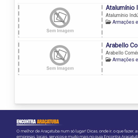
Atalumínio 
Atalumínio Ind
Armações e
Arabello Co
Arabello Comér
Armações e
ENCONTRA
ARAÇATUBA
O melhor de Araçatuba num só lugar! Dicas, onde ir, o que fazer, 
empresas, locais, serviços e muito mais no guia Encontra Araçatub