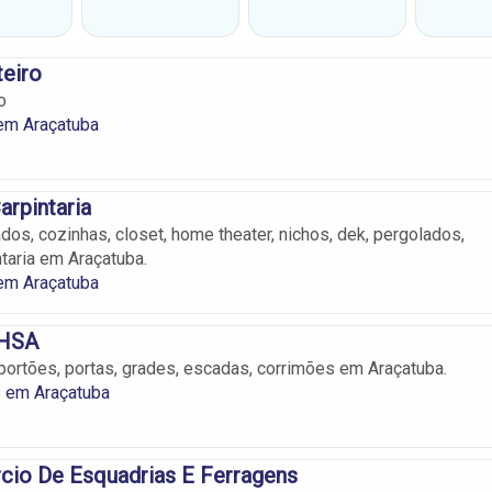
teiro
o
 em Araçatuba
arpintaria
dos, cozinhas, closet, home theater, nichos, dek, pergolados,
ntaria em Araçatuba.
 em Araçatuba
 HSA
portões, portas, grades, escadas, corrimões em Araçatuba.
s em Araçatuba
io De Esquadrias E Ferragens