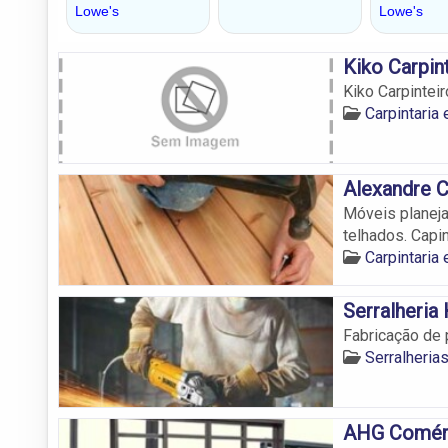
Kiko Carpin
Kiko Carpinteir
Carpintaria
Alexandre C
Móveis planeja
telhados. Capi
Carpintaria
Serralheria
Fabricação de 
Serralheria
AHG Comérc