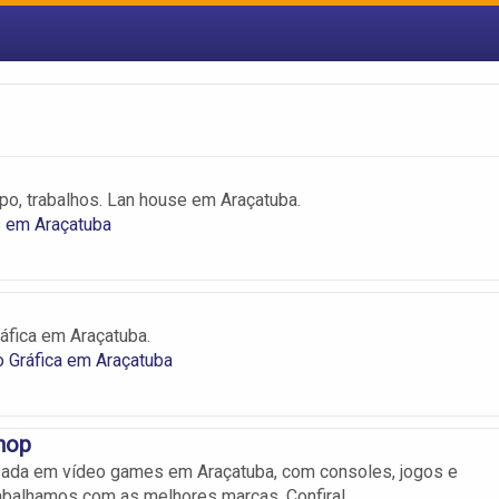
po, trabalhos. Lan house em Araçatuba.
 em Araçatuba
fica em Araçatuba.
 Gráfica em Araçatuba
hop
zada em vídeo games em Araçatuba, com consoles, jogos e
abalhamos com as melhores marcas. Confira!