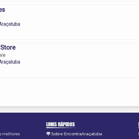
es
raçatuba
 Store
ore
raçatuba
LINKS RÁPIDOS
as melhores
Sobre EncontraAraçatuba