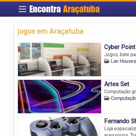
Encontra
Araçatuba
jogos em Araçatuba
Cyber Point
Jogos, bate pa
Lan Houses
Artes Set
Computação grá
Computação
Fernando S
Loja especiali
acessórios. Tr