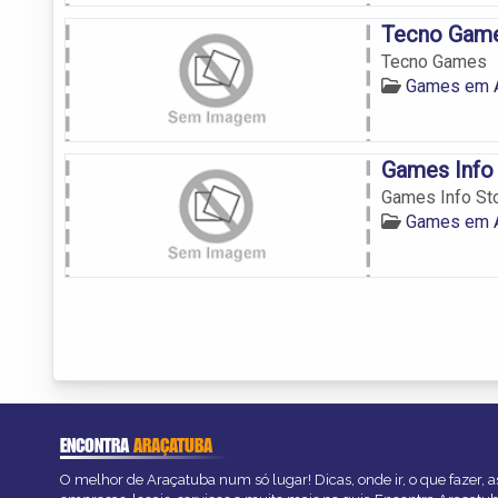
Tecno Gam
Tecno Games
Games em A
Games Info
Games Info St
Games em A
ENCONTRA
ARAÇATUBA
O melhor de Araçatuba num só lugar! Dicas, onde ir, o que fazer, 