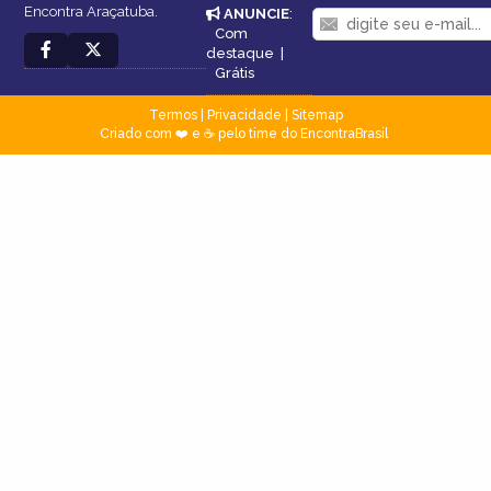
Encontra Araçatuba.
ANUNCIE
:
Com
destaque
|
Grátis
Termos
|
Privacidade
|
Sitemap
Criado com ❤️ e ☕ pelo time do EncontraBrasil