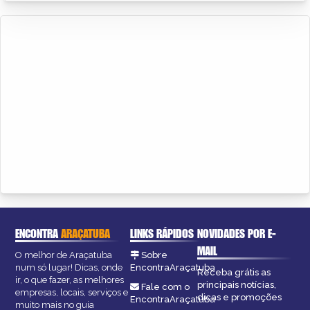
ENCONTRA
ARAÇATUBA
LINKS RÁPIDOS
NOVIDADES POR E-
MAIL
O melhor de Araçatuba
Sobre
num só lugar! Dicas, onde
EncontraAraçatuba
Receba grátis as
ir, o que fazer, as melhores
principais notícias,
Fale com o
empresas, locais, serviços e
dicas e promoções
EncontraAraçatuba
muito mais no guia