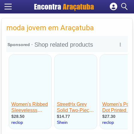
Encontra
Araçatuba
Cadastrar empresa
Fazer login
moda jovem em Araçatuba
Criar conta