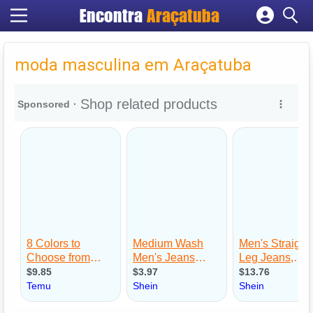
Encontra
Araçatuba
Cadastrar empresa
Fazer login
moda masculina em Araçatuba
Criar conta