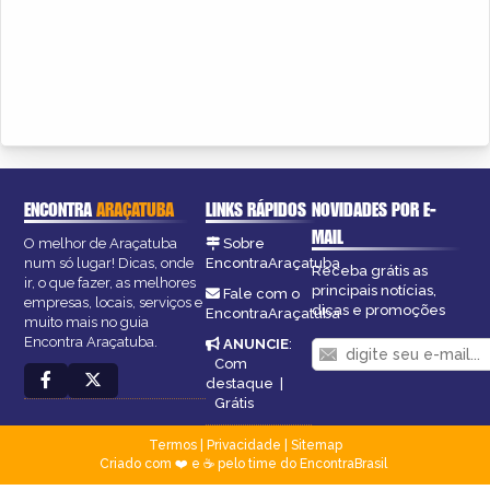
ENCONTRA
ARAÇATUBA
LINKS RÁPIDOS
NOVIDADES POR E-
MAIL
O melhor de Araçatuba
Sobre
num só lugar! Dicas, onde
EncontraAraçatuba
Receba grátis as
ir, o que fazer, as melhores
principais notícias,
Fale com o
empresas, locais, serviços e
dicas e promoções
EncontraAraçatuba
muito mais no guia
Encontra Araçatuba.
ANUNCIE
:
Com
destaque
|
Grátis
Termos
|
Privacidade
|
Sitemap
Criado com ❤️ e ☕ pelo time do EncontraBrasil