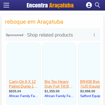
Encontra
Araçatuba
Cadastrar empresa
Fazer login
reboque em Araçatuba
Criar conta