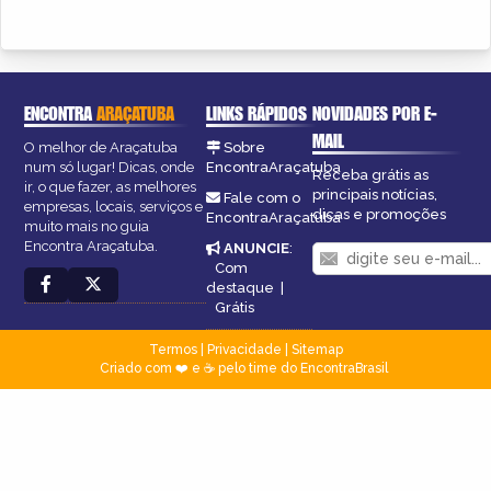
ENCONTRA
ARAÇATUBA
LINKS RÁPIDOS
NOVIDADES POR E-
MAIL
O melhor de Araçatuba
Sobre
num só lugar! Dicas, onde
EncontraAraçatuba
Receba grátis as
ir, o que fazer, as melhores
principais notícias,
Fale com o
empresas, locais, serviços e
dicas e promoções
EncontraAraçatuba
muito mais no guia
Encontra Araçatuba.
ANUNCIE
:
Com
destaque
|
Grátis
Termos
|
Privacidade
|
Sitemap
Criado com ❤️ e ☕ pelo time do EncontraBrasil