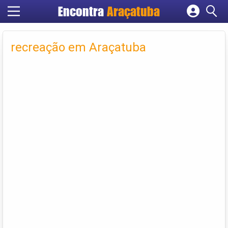
Encontra
Araçatuba
Cadastrar empresa
Fazer login
recreação em Araçatuba
Criar conta