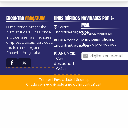
ENCONTRA
ARAÇATUBA
LINKS RÁPIDOS
NOVIDADES POR E-
MAIL
O melhor de Araçatuba
Sobre
num só lugar! Dicas, onde
EncontraAraçatuba
Receba grátis as
ir, o que fazer, as melhores
principais notícias,
Fale com o
empresas, locais, serviços e
dicas e promoções
EncontraAraçatuba
muito mais no guia
Encontra Araçatuba.
ANUNCIE
:
Com
destaque
|
Grátis
Termos
|
Privacidade
|
Sitemap
Criado com ❤️ e ☕ pelo time do EncontraBrasil