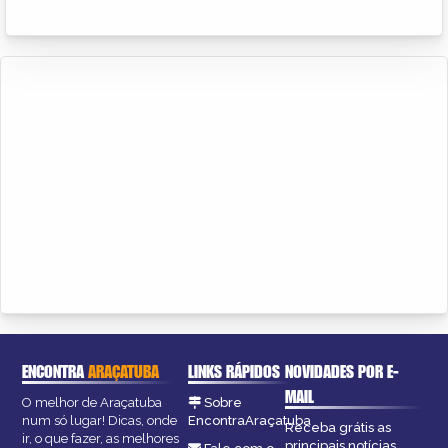
ENCONTRA
ARAÇATUBA
LINKS RÁPIDOS
NOVIDADES POR E-
MAIL
O melhor de Araçatuba
Sobre
num só lugar! Dicas, onde
EncontraAraçatuba
Receba grátis as
ir, o que fazer, as melhores
principais notícias,