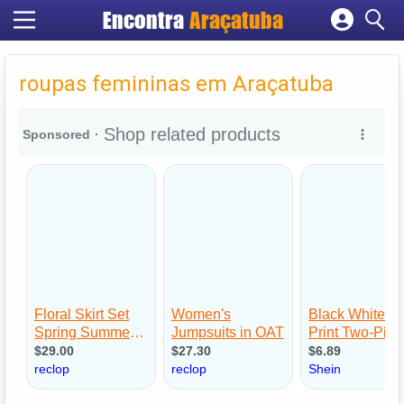
Encontra
Araçatuba
Cadastrar empresa
Fazer login
roupas femininas em Araçatuba
Criar conta