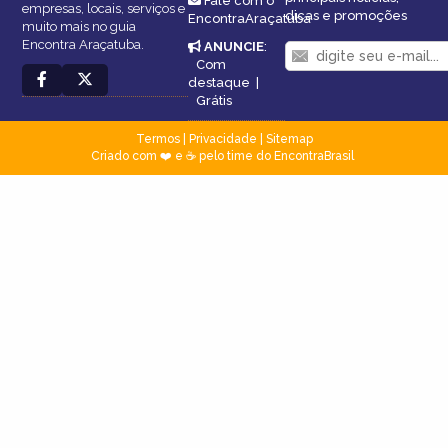
Fale com o
empresas, locais, serviços e
dicas e promoções
EncontraAraçatuba
muito mais no guia
Encontra Araçatuba.
ANUNCIE
:
Com
destaque
|
Grátis
Termos
|
Privacidade
|
Sitemap
Criado com ❤️ e ☕ pelo time do EncontraBrasil