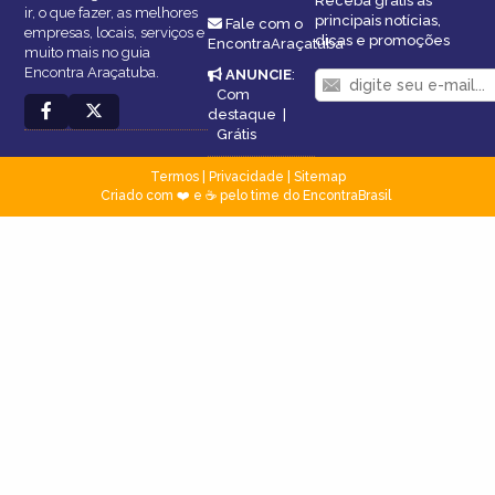
Receba grátis as
ir, o que fazer, as melhores
principais notícias,
Fale com o
empresas, locais, serviços e
dicas e promoções
EncontraAraçatuba
muito mais no guia
Encontra Araçatuba.
ANUNCIE
:
Com
destaque
|
Grátis
Termos
|
Privacidade
|
Sitemap
Criado com ❤️ e ☕ pelo time do EncontraBrasil