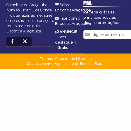
MAIL
O melhor de Araçatuba
Sobre
num só lugar! Dicas, onde
EncontraAraçatuba
Receba grátis as
ir, o que fazer, as melhores
principais notícias,
Fale com o
empresas, locais, serviços e
dicas e promoções
EncontraAraçatuba
muito mais no guia
Encontra Araçatuba.
ANUNCIE
:
Com
destaque
|
Grátis
Termos
|
Privacidade
|
Sitemap
Criado com ❤️ e ☕ pelo time do EncontraBrasil