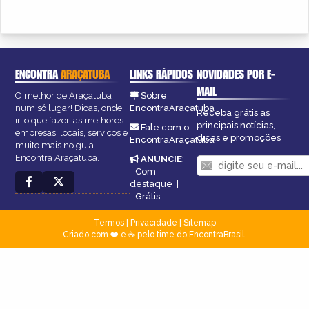
ENCONTRA
ARAÇATUBA
LINKS RÁPIDOS
NOVIDADES POR E-
MAIL
O melhor de Araçatuba
Sobre
num só lugar! Dicas, onde
EncontraAraçatuba
Receba grátis as
ir, o que fazer, as melhores
principais notícias,
Fale com o
empresas, locais, serviços e
dicas e promoções
EncontraAraçatuba
muito mais no guia
Encontra Araçatuba.
ANUNCIE
:
Com
destaque
|
Grátis
Termos
|
Privacidade
|
Sitemap
Criado com ❤️ e ☕ pelo time do EncontraBrasil