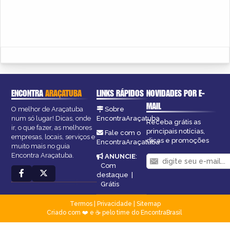
ENCONTRA
ARAÇATUBA
LINKS RÁPIDOS
NOVIDADES POR E-
MAIL
O melhor de Araçatuba
Sobre
num só lugar! Dicas, onde
EncontraAraçatuba
Receba grátis as
ir, o que fazer, as melhores
principais notícias,
Fale com o
empresas, locais, serviços e
dicas e promoções
EncontraAraçatuba
muito mais no guia
Encontra Araçatuba.
ANUNCIE
:
Com
destaque
|
Grátis
Termos
|
Privacidade
|
Sitemap
Criado com ❤️ e ☕ pelo time do EncontraBrasil