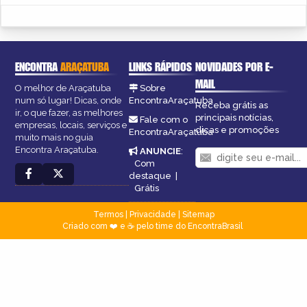
ENCONTRA
ARAÇATUBA
LINKS RÁPIDOS
NOVIDADES POR E-
MAIL
O melhor de Araçatuba
Sobre
num só lugar! Dicas, onde
EncontraAraçatuba
Receba grátis as
ir, o que fazer, as melhores
principais notícias,
Fale com o
empresas, locais, serviços e
dicas e promoções
EncontraAraçatuba
muito mais no guia
Encontra Araçatuba.
ANUNCIE
:
Com
destaque
|
Grátis
Termos
|
Privacidade
|
Sitemap
Criado com ❤️ e ☕ pelo time do EncontraBrasil