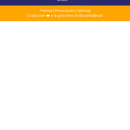
Termos
|
Privacidade
|
Sitemap
Criado com ❤️ e ☕ pelo time do EncontraBrasil