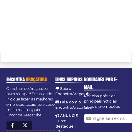
ENCONTRA
ARAÇATUBA
LINKS RÁPIDOS
NOVIDADES POR E-
MAIL
O melhor de Araçatuba
Sobre
num só lugar! Dicas, onde
EncontraAraçatuba
Receba grátis as
ir, o que fazer, as melhores
principais notícias,
Fale com o
empresas, locais, serviços e
dicas e promoções
EncontraAraçatuba
muito mais no guia
Encontra Araçatuba.
ANUNCIE
:
Com
destaque
|
Grátis