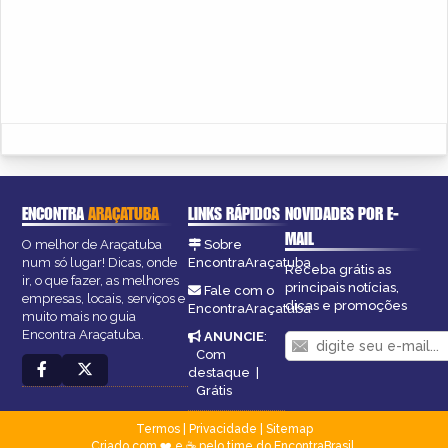
ENCONTRA
ARAÇATUBA
LINKS RÁPIDOS
NOVIDADES POR E-
MAIL
O melhor de Araçatuba
Sobre
num só lugar! Dicas, onde
EncontraAraçatuba
Receba grátis as
ir, o que fazer, as melhores
principais notícias,
Fale com o
empresas, locais, serviços e
dicas e promoções
EncontraAraçatuba
muito mais no guia
Encontra Araçatuba.
ANUNCIE
:
Com
destaque
|
Grátis
Termos
|
Privacidade
|
Sitemap
Criado com ❤️ e ☕ pelo time do EncontraBrasil