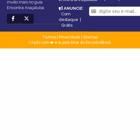
muito mais no guia
Encontra Araçatuba.
ANUNCIE
:
Com
destaque
|
Grátis
Termos
|
Privacidade
|
Sitemap
Criado com ❤️ e ☕ pelo time do EncontraBrasil