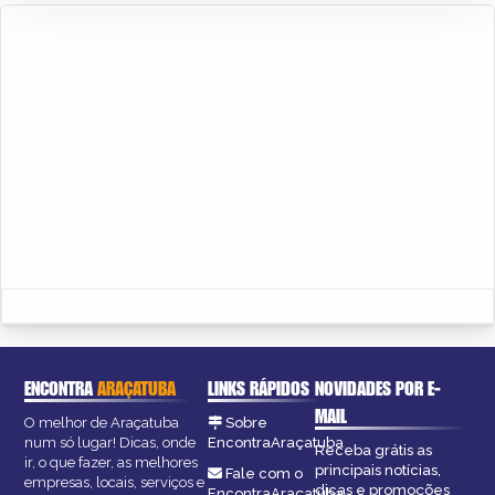
ENCONTRA
ARAÇATUBA
LINKS RÁPIDOS
NOVIDADES POR E-
MAIL
O melhor de Araçatuba
Sobre
num só lugar! Dicas, onde
EncontraAraçatuba
Receba grátis as
ir, o que fazer, as melhores
principais notícias,
Fale com o
empresas, locais, serviços e
dicas e promoções
EncontraAraçatuba