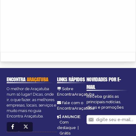
ENCONTRA
ARAÇATUBA
LINKS RÁPIDOS
NOVIDADES POR E-
MAIL
O melhor de Araçatuba
Sobre
num só lugar! Dicas, onde
EncontraAraçatuba
Receba grátis as
ir, o que fazer, as melhores
principais notícias,
Fale com o
empresas, locais, serviços e
dicas e promoções
EncontraAraçatuba
muito mais no guia
Encontra Araçatuba.
ANUNCIE
:
Com
destaque
|
Grátis