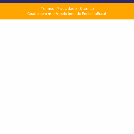
Termos
|
Privacidade
|
Sitemap
Criado com ❤️ e ☕ pelo time do EncontraBrasil