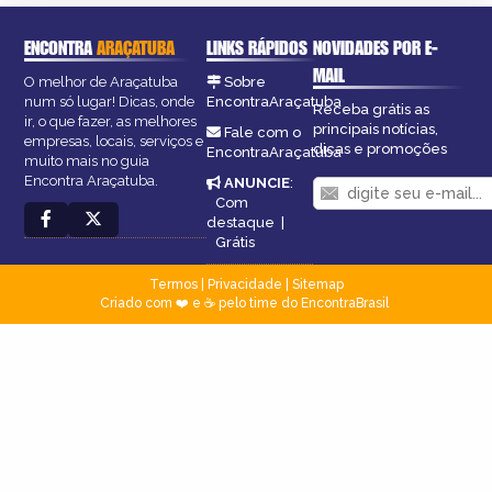
ENCONTRA
ARAÇATUBA
LINKS RÁPIDOS
NOVIDADES POR E-
MAIL
O melhor de Araçatuba
Sobre
num só lugar! Dicas, onde
EncontraAraçatuba
Receba grátis as
ir, o que fazer, as melhores
principais notícias,
Fale com o
empresas, locais, serviços e
dicas e promoções
EncontraAraçatuba
muito mais no guia
Encontra Araçatuba.
ANUNCIE
:
Com
destaque
|
Grátis
Termos
|
Privacidade
|
Sitemap
Criado com ❤️ e ☕ pelo time do EncontraBrasil