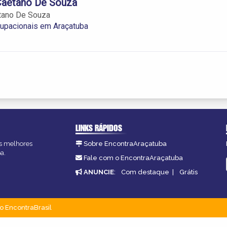
Caetano De Souza
etano De Souza
cupacionais em Araçatuba
LINKS RÁPIDOS
as melhores
Sobre EncontraAraçatuba
a.
Fale com o EncontraAraçatuba
ANUNCIE
:
Com destaque
|
Grátis
o EncontraBrasil