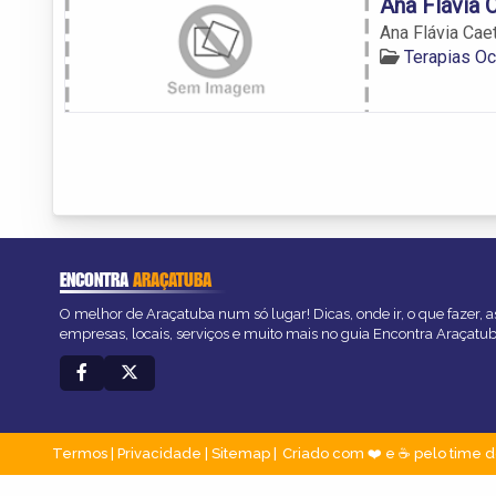
Ana Flávia 
Ana Flávia Ca
Terapias O
ENCONTRA
ARAÇATUBA
O melhor de Araçatuba num só lugar! Dicas, onde ir, o que fazer, 
empresas, locais, serviços e muito mais no guia Encontra Araçatub
Termos
|
Privacidade
|
Sitemap
Criado com ❤️ e ☕ pelo time d