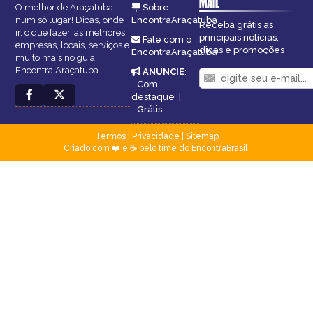
MAIL
O melhor de Araçatuba
Sobre
num só lugar! Dicas, onde
EncontraAraçatuba
Receba grátis as
ir, o que fazer, as melhores
principais notícias,
Fale com o
empresas, locais, serviços e
dicas e promoções
EncontraAraçatuba
muito mais no guia
Encontra Araçatuba.
ANUNCIE
:
Com
destaque
|
Grátis
Termos
|
Privacidade
|
Sitemap
Criado com ❤️ e ☕ pelo time do EncontraBrasil