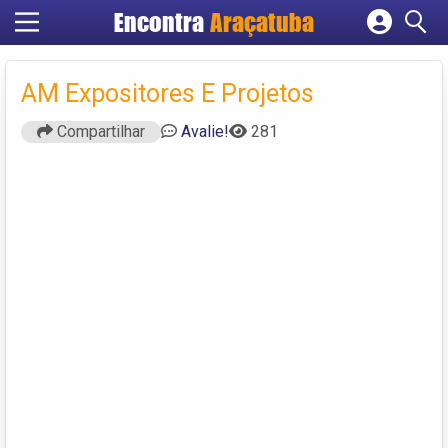
Encontra
Araçatuba
Cadastrar empresa
Fazer login
AM Expositores E Projetos
Criar conta
Compartilhar
Avalie!
281