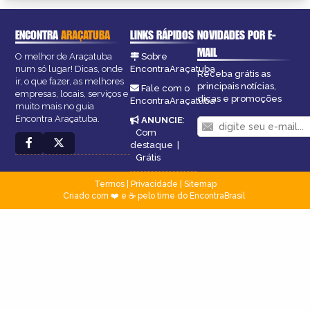
ENCONTRA
ARAÇATUBA
LINKS RÁPIDOS
NOVIDADES POR E-
MAIL
O melhor de Araçatuba
Sobre
num só lugar! Dicas, onde
EncontraAraçatuba
Receba grátis as
ir, o que fazer, as melhores
principais notícias,
Fale com o
empresas, locais, serviços e
dicas e promoções
EncontraAraçatuba
muito mais no guia
Encontra Araçatuba.
ANUNCIE
:
Com
destaque
|
Grátis
Termos
|
Privacidade
|
Sitemap
Criado com ❤️ e ☕ pelo time do EncontraBrasil