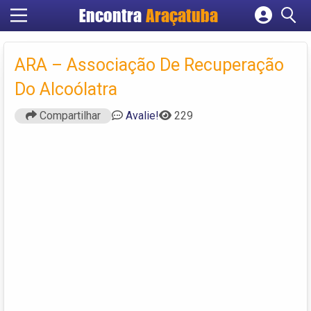
Encontra
Araçatuba
Cadastrar empresa
Fazer login
ARA – Associação De Recuperação
Criar conta
Do Alcoólatra
Compartilhar
Avalie!
229