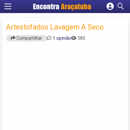
Encontra
Araçatuba
Cadastrar empresa
Fazer login
Artestofados Lavagem A Seco
Criar conta
Compartilhar
1 opinião
585