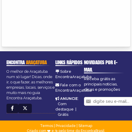
ENCONTRA
ARAÇATUBA
LINKS RÁPIDOS
NOVIDADES POR E-
MAIL
O melhor de Araçatuba
Sobre
num só lugar! Dicas, onde
EncontraAraçatuba
Receba grátis as
ir, o que fazer, as melhores
principais notícias,
Fale com o
empresas, locais, serviços e
dicas e promoções
EncontraAraçatuba
muito mais no guia
Encontra Araçatuba.
ANUNCIE
:
Com
destaque
|
Grátis
Termos
|
Privacidade
|
Sitemap
Criado com ❤️ e ☕ pelo time do EncontraBrasil