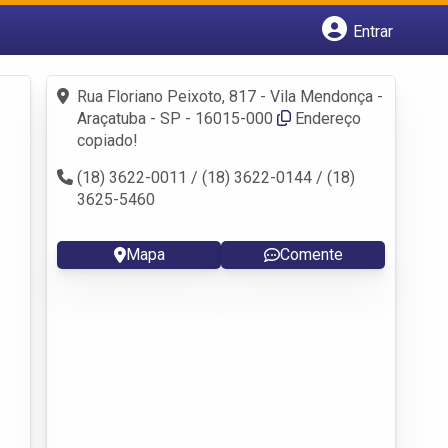
Entrar
Cadastrar empresa
Fazer login
Rua Floriano Peixoto, 817 - Vila Mendonça -
Criar conta
Araçatuba - SP - 16015-000
Endereço
copiado!
(18) 3622-0011 / (18) 3622-0144 / (18)
3625-5460
Mapa
Comente