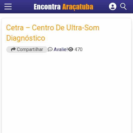
Encontra
Araçatuba
Cadastrar empresa
Fazer login
Cetra – Centro De Ultra-Som
Criar conta
Diagnóstico
Compartilhar
Avalie!
470