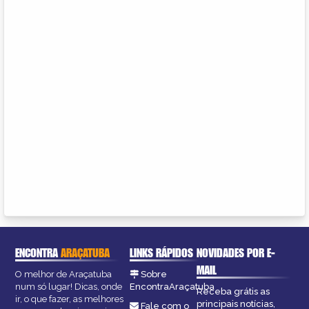
ENCONTRA
ARAÇATUBA
LINKS RÁPIDOS
NOVIDADES POR E-
MAIL
O melhor de Araçatuba
Sobre
num só lugar! Dicas, onde
EncontraAraçatuba
Receba grátis as
ir, o que fazer, as melhores
principais notícias,
Fale com o