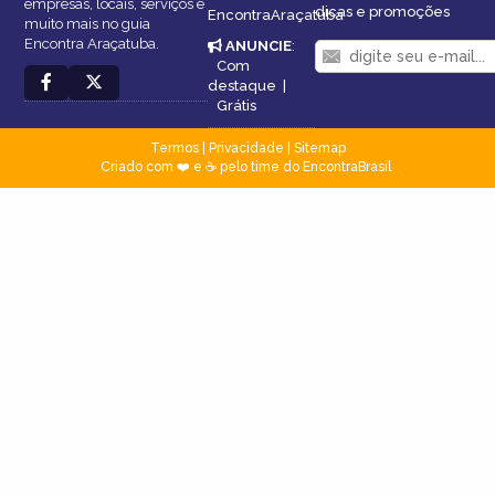
empresas, locais, serviços e
dicas e promoções
EncontraAraçatuba
muito mais no guia
Encontra Araçatuba.
ANUNCIE
:
Com
destaque
|
Grátis
Termos
|
Privacidade
|
Sitemap
Criado com ❤️ e ☕ pelo time do EncontraBrasil