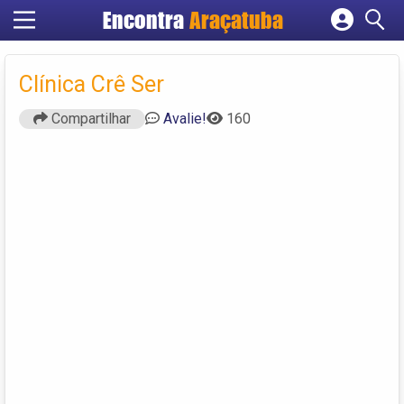
Encontra
Araçatuba
Cadastrar empresa
Fazer login
Clínica Crê Ser
Criar conta
Compartilhar
Avalie!
160