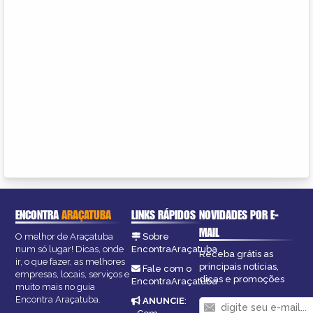
ENCONTRA
ARAÇATUBA
LINKS RÁPIDOS
NOVIDADES POR E-
MAIL
O melhor de Araçatuba
Sobre
num só lugar! Dicas, onde
EncontraAraçatuba
Receba grátis as
ir, o que fazer, as melhores
principais notícias,
Fale com o
empresas, locais, serviços e
dicas e promoções
EncontraAraçatuba
muito mais no guia
Encontra Araçatuba.
ANUNCIE
: