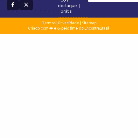
Com
destaque
|
Grátis
Termos
|
Privacidade
|
Sitemap
Criado com ❤️ e ☕ pelo time do EncontraBrasil