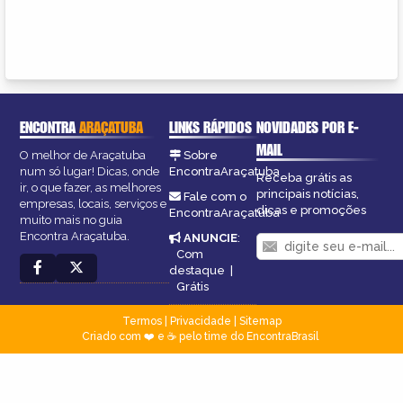
ENCONTRA
ARAÇATUBA
LINKS RÁPIDOS
NOVIDADES POR E-
MAIL
O melhor de Araçatuba
Sobre
num só lugar! Dicas, onde
EncontraAraçatuba
Receba grátis as
ir, o que fazer, as melhores
principais notícias,
Fale com o
empresas, locais, serviços e
dicas e promoções
EncontraAraçatuba
muito mais no guia
Encontra Araçatuba.
ANUNCIE
:
Com
destaque
|
Grátis
Termos
|
Privacidade
|
Sitemap
Criado com ❤️ e ☕ pelo time do EncontraBrasil