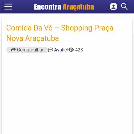
Encontra
Araçatuba
Cadastrar empresa
Fazer login
Comida Da Vó – Shopping Praça
Criar conta
Nova Araçatuba
Compartilhar
Avalie!
423