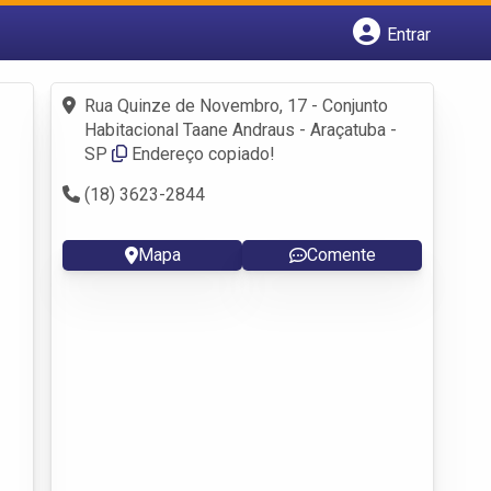
Entrar
Cadastrar empresa
Fazer login
Rua Quinze de Novembro, 17 - Conjunto
Criar conta
Habitacional Taane Andraus - Araçatuba -
SP
Endereço copiado!
(18) 3623-2844
Mapa
Comente