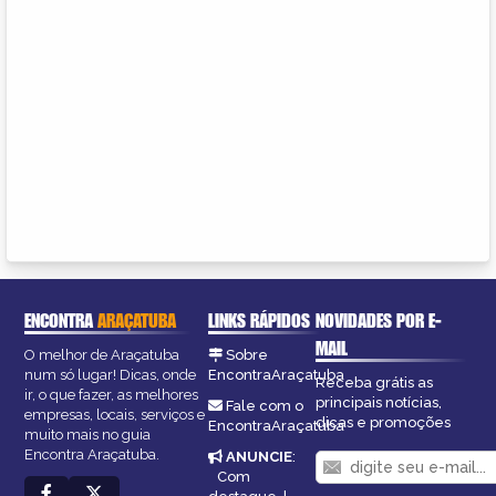
ENCONTRA
ARAÇATUBA
LINKS RÁPIDOS
NOVIDADES POR E-
MAIL
O melhor de Araçatuba
Sobre
num só lugar! Dicas, onde
EncontraAraçatuba
Receba grátis as
ir, o que fazer, as melhores
principais notícias,
Fale com o
empresas, locais, serviços e
dicas e promoções
EncontraAraçatuba
muito mais no guia
Encontra Araçatuba.
ANUNCIE
:
Com