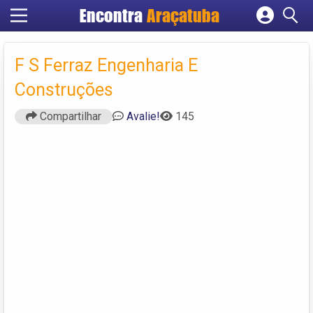
Encontra
Araçatuba
Cadastrar empresa
Fazer login
F S Ferraz Engenharia E
Criar conta
Construções
Compartilhar
Avalie!
145