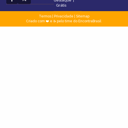
destaque
|
Grátis
Termos
|
Privacidade
|
Sitemap
Criado com ❤️ e ☕ pelo time do EncontraBrasil