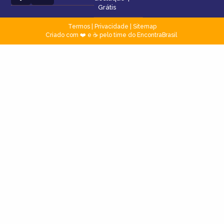
Grátis
Termos
|
Privacidade
|
Sitemap
Criado com ❤️ e ☕ pelo time do EncontraBrasil