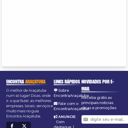
ENCONTRA
ARAÇATUBA
LINKS RÁPIDOS
NOVIDADES POR E-
MAIL
O melhor de Araçatuba
Sobre
num só lugar! Dicas, onde
EncontraAraçatuba
Receba grátis as
ir, o que fazer, as melhores
principais notícias,
Fale com o
empresas, locais, serviços e
dicas e promoções
EncontraAraçatuba
muito mais no guia
Encontra Araçatuba.
ANUNCIE
:
Com
destaque
|