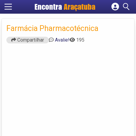
Encontra
Araçatuba
Cadastrar empresa
Fazer login
Farmácia Pharmacotécnica
Criar conta
Compartilhar
Avalie!
195