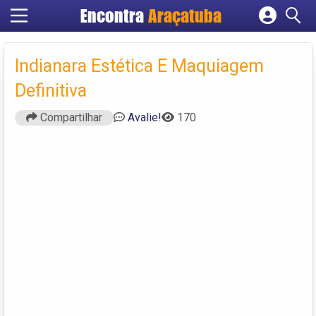
Encontra
Araçatuba
Cadastrar empresa
Fazer login
Indianara Estética E Maquiagem
Criar conta
Definitiva
Compartilhar
Avalie!
170