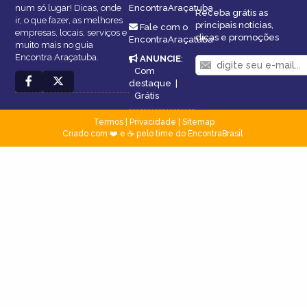
num só lugar! Dicas, onde
EncontraAraçatuba
Receba grátis as
ir, o que fazer, as melhores
principais notícias,
Fale com o
empresas, locais, serviços e
dicas e promoções
EncontraAraçatuba
muito mais no guia
Encontra Araçatuba.
ANUNCIE
:
Com
destaque
|
Grátis
Termos
|
Privacidade
|
Sitemap
Criado com ❤️ e ☕ pelo time do EncontraBrasil