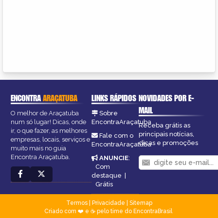
ENCONTRA
ARAÇATUBA
LINKS RÁPIDOS
NOVIDADES POR E-
MAIL
O melhor de Araçatuba
Sobre
num só lugar! Dicas, onde
EncontraAraçatuba
Receba grátis as
ir, o que fazer, as melhores
principais notícias,
Fale com o
empresas, locais, serviços e
dicas e promoções
EncontraAraçatuba
muito mais no guia
Encontra Araçatuba.
ANUNCIE
:
Com
destaque
|
Grátis
Termos
|
Privacidade
|
Sitemap
Criado com ❤️ e ☕ pelo time do EncontraBrasil