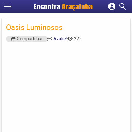
Encontra
Araçatuba
Cadastrar empresa
Fazer login
Oasis Luminosos
Criar conta
Compartilhar
Avalie!
222