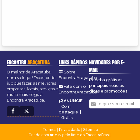
ENCONTRA
ARAÇATUBA
LINKS RÁPIDOS
NOVIDADES POR E-
MAIL
O melhor de Araçatuba
Sobre
num só lugar! Dicas, onde
EncontraAraçatuba
Receba grátis as
ir, o que fazer, as melhores
principais notícias,
Fale com o
empresas, locais, serviços e
dicas e promoções
EncontraAraçatuba
muito mais no guia
Encontra Araçatuba.
ANUNCIE
:
Com
destaque
|
Grátis
Termos
|
Privacidade
|
Sitemap
Criado com ❤️ e ☕ pelo time do EncontraBrasil