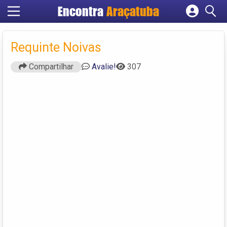
Encontra
Araçatuba
Cadastrar empresa
Fazer login
Requinte Noivas
Criar conta
Compartilhar
Avalie!
307