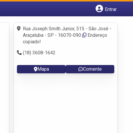
Entrar
Cadastrar empresa
Fazer login
Rua Joseph Smith Junior, 515 - São José -
Criar conta
Araçatuba - SP - 16070-090
Endereço
copiado!
(18) 3608-1642
Mapa
Comente