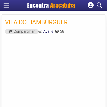
Encontra
Araçatuba
Cadastrar empresa
Fazer login
VILA DO HAMBÚRGUER
Criar conta
Compartilhar
Avalie!
58