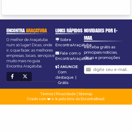
ENCONTRA
ARAÇATUBA
LINKS RÁPIDOS
NOVIDADES POR E-
MAIL
O melhor de Araçatuba
Sobre
num só lugar! Dicas, onde
EncontraAraçatuba
Receba grátis as
ir, o que fazer, as melhores
principais notícias,
Fale com o
empresas, locais, serviços e
dicas e promoções
EncontraAraçatuba
muito mais no guia
Encontra Araçatuba.
ANUNCIE
:
Com
destaque
|
Grátis
Termos
|
Privacidade
|
Sitemap
Criado com ❤️ e ☕ pelo time do EncontraBrasil