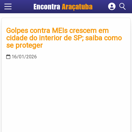
Encontra
Araçatuba
Cadastrar empresa
Fazer login
Golpes contra MEIs crescem em
Criar conta
cidade do interior de SP; saiba como
se proteger
16/01/2026