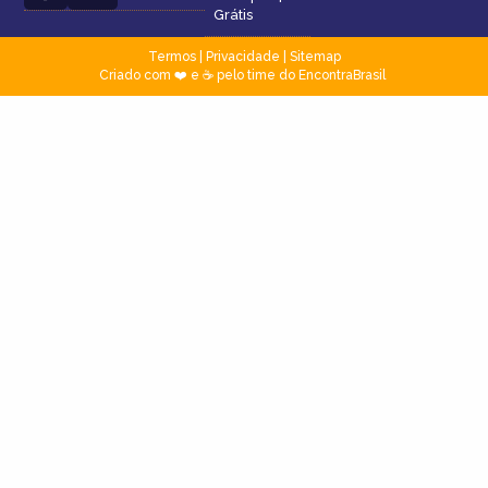
Grátis
Termos
|
Privacidade
|
Sitemap
Criado com ❤️ e ☕ pelo time do EncontraBrasil