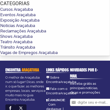
CATEGORIAS
Cursos Araçatuba
Eventos Araçatuba
Exposição Araçatuba
Notícias Araçatuba
Reclamações Araçatuba
Shows Araçatuba
Teatro Araçatuba
Trânsito Araçatuba
Vagas de Empregos Araçatuba
ENCONTRA
ARAÇATUBA
LINKS RÁPIDOS
NOVIDADES POR E-
MAIL
O melhor de Araçatuba
Sobre
num só lugar! Dicas, onde
EncontraAraçatuba
Receba grátis as
ir, o que fazer, as melhores
principais notícias,
Fale com o
empresas, locais, serviços e
dicas e promoções
EncontraAraçatuba
muito mais no guia
Encontra Araçatuba.
ANUNCIE
:
Com
destaque
|