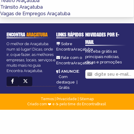
Teatro Araçatuba
Trânsito Araçatuba
Vagas de Empregos Araçatuba
ENCONTRA
ARAÇATUBA
LINKS RÁPIDOS
NOVIDADES POR E-
MAIL
O melhor de Araçatuba
Sobre
num só lugar! Dicas, onde
EncontraAraçatuba
Receba grátis as
ir, o que fazer, as melhores
principais notícias,
Fale com o
empresas, locais, serviços e
dicas e promoções
EncontraAraçatuba
muito mais no guia
Encontra Araçatuba.
ANUNCIE
:
Com
destaque
|
Grátis
Termos
|
Privacidade
|
Sitemap
Criado com ❤️ e ☕ pelo time do EncontraBrasil