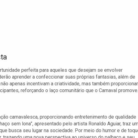
sta
ortunidade perfeita para aqueles que desejam se envolver
derão aprender a confeccionar suas próprias fantasias, além de
es não apenas incentivam a criatividade, mas também proporcion
cipantes, reforçando o laço comunitário que o Carnaval promove
ão carnavalesca, proporcionando entretenimento de qualidade
haço sem lona”, apresentado pelo artista Ronaldo Aguiar, traz u
ço que busca seu lugar na sociedade. Por meio do humor e de toq
tir, trazendo uma nova perspectiva ao universo do palhaço e seu