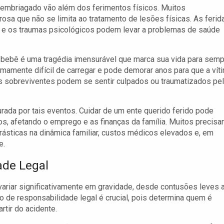
embriagado vão além dos ferimentos físicos. Muitos
sa que não se limita ao tratamento de lesões físicas. As ferid
, e os traumas psicológicos podem levar a problemas de saúde
o bebê é uma tragédia imensurável que marca sua vida para semp
mamente difícil de carregar e pode demorar anos para que a vít
os sobreviventes podem se sentir culpados ou traumatizados pe
urada por tais eventos. Cuidar de um ente querido ferido pode
os, afetando o emprego e as finanças da família. Muitos precis
rásticas na dinâmica familiar, custos médicos elevados e, em
e.
ade Legal
variar significativamente em gravidade, desde contusões leves 
 de responsabilidade legal é crucial, pois determina quem é
tir do acidente.