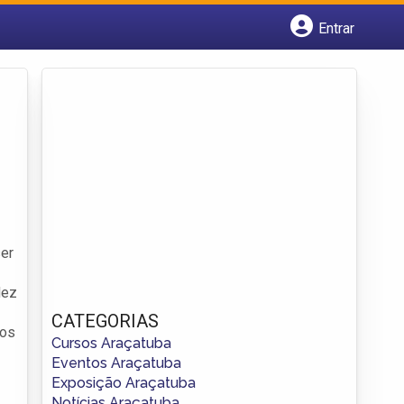
Entrar
Cadastrar empresa
Fazer login
Criar conta
ser
dez
CATEGORIAS
ros
Cursos Araçatuba
Eventos Araçatuba
Exposição Araçatuba
Notícias Araçatuba