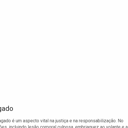
gado
gado é um aspecto vital na justiça e na responsabilização. No
ões, incluindo lesão corporal culposa, embriaguez ao volante e a