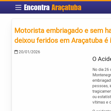
Encontra
Araçatuba
Motorista embriagado e sem ha
deixou feridos em Araçatuba é i
20/01/2026
O Acid
No dia 26 
Montenegr
embriagado
pessoas, i
tragicame
ou estatís
vítimas e 