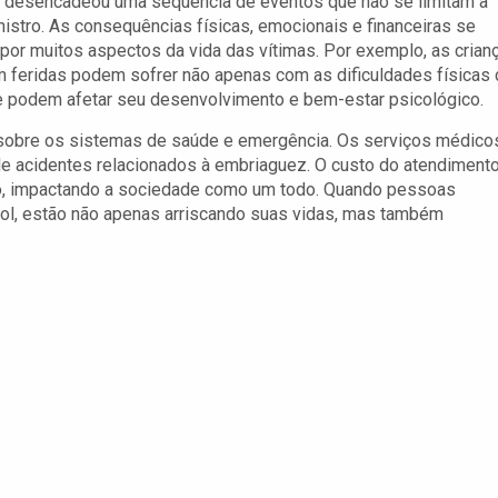
e desencadeou uma sequência de eventos que não se limitam à
nistro. As consequências físicas, emocionais e financeiras se
or muitos aspectos da vida das vítimas. Por exemplo, as crian
m feridas podem sofrer não apenas com as dificuldades físicas 
podem afetar seu desenvolvimento e bem-estar psicológico.
sobre os sistemas de saúde e emergência. Os serviços médico
 acidentes relacionados à embriaguez. O custo do atendiment
ivo, impactando a sociedade como um todo. Quando pessoas
cool, estão não apenas arriscando suas vidas, mas também