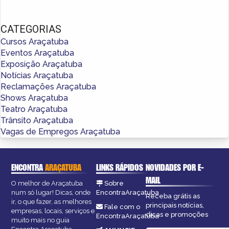
CATEGORIAS
Cursos Araçatuba
Eventos Araçatuba
Exposição Araçatuba
Notícias Araçatuba
Reclamações Araçatuba
Shows Araçatuba
Teatro Araçatuba
Trânsito Araçatuba
Vagas de Empregos Araçatuba
ENCONTRA
ARAÇATUBA
LINKS RÁPIDOS
NOVIDADES POR E-
MAIL
O melhor de Araçatuba
Sobre
num só lugar! Dicas, onde
EncontraAraçatuba
Receba grátis as
ir, o que fazer, as melhores
principais notícias,
Fale com o
empresas, locais, serviços e
dicas e promoções
EncontraAraçatuba
muito mais no guia