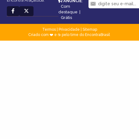
Encontra Araçatuba.
ANUNCIE
:
Com
destaque
|
Grátis
Termos
|
Privacidade
|
Sitemap
Criado com ❤️ e ☕ pelo time do EncontraBrasil