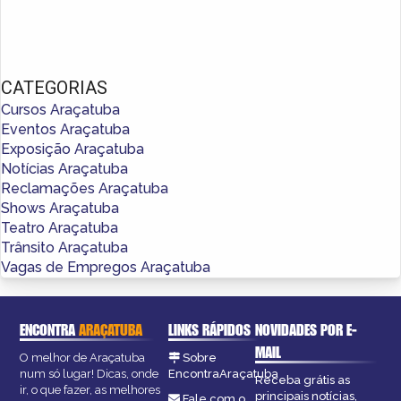
CATEGORIAS
Cursos Araçatuba
Eventos Araçatuba
Exposição Araçatuba
Notícias Araçatuba
Reclamações Araçatuba
Shows Araçatuba
Teatro Araçatuba
Trânsito Araçatuba
Vagas de Empregos Araçatuba
ENCONTRA
ARAÇATUBA
LINKS RÁPIDOS
NOVIDADES POR E-
MAIL
O melhor de Araçatuba
Sobre
num só lugar! Dicas, onde
EncontraAraçatuba
Receba grátis as
ir, o que fazer, as melhores
principais notícias,
Fale com o