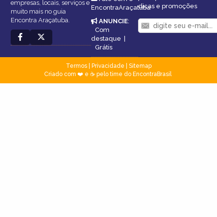
empresas, locais, serviços e
dicas e promoções
EncontraAraçatuba
muito mais no guia
Encontra Araçatuba.
ANUNCIE
:
Com
destaque
|
Grátis
Termos
|
Privacidade
|
Sitemap
Criado com ❤️ e ☕ pelo time do EncontraBrasil