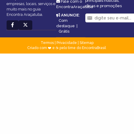
principais notícias,
Fale com o
empresas, locais, serviços e
dicas e promoções
EncontraAraçatuba
muito mais no guia
Encontra Araçatuba.
ANUNCIE
:
Com
destaque
|
Grátis
Termos
|
Privacidade
|
Sitemap
Criado com ❤️ e ☕ pelo time do EncontraBrasil