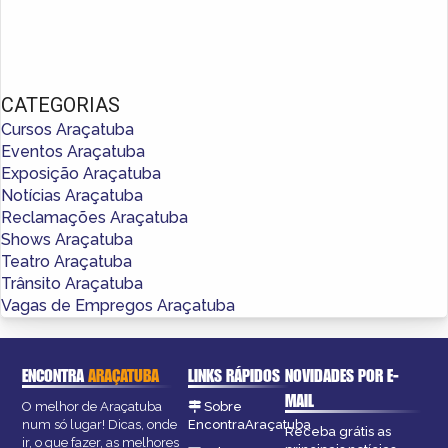
CATEGORIAS
Cursos Araçatuba
Eventos Araçatuba
Exposição Araçatuba
Notícias Araçatuba
Reclamações Araçatuba
Shows Araçatuba
Teatro Araçatuba
Trânsito Araçatuba
Vagas de Empregos Araçatuba
ENCONTRA
ARAÇATUBA
LINKS RÁPIDOS
NOVIDADES POR E-
MAIL
O melhor de Araçatuba
Sobre
num só lugar! Dicas, onde
EncontraAraçatuba
Receba grátis as
ir, o que fazer, as melhores