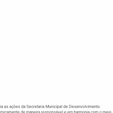
eia as ações da Secretaria Municipal de Desenvolvimento
nomicamente de maneira responsável e em harmonia com o meio